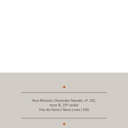
Rua Ministro Orozimbo Nonato, nº 102,
torre B, 23º andar
Vila da Serra | Nova Lima | MG